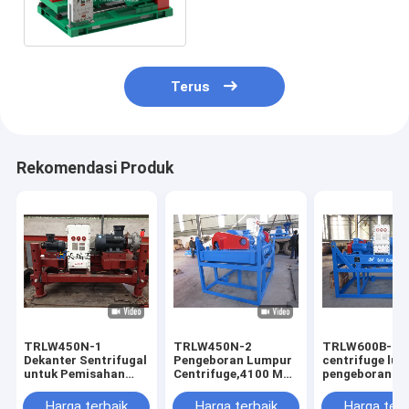
Kontrol Padatan
Terus
Rekomendasi Produk
TRLW450N-1
TRLW450N-2
TRLW600B-1
Dekanter Sentrifugal
Pengeboran Lumpur
centrifuge lu
untuk Pemisahan
Centrifuge,4100 Max
pengeboran d
Padat yang Efisien
Pemisahan,2500rpm
kekuatan 4200
Max Kecepatan,55kw
kapasitas 60m
Harga terbaik
Harga terbaik
Harga terb