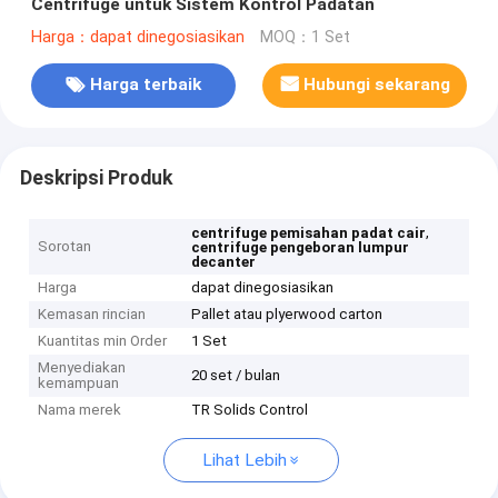
Centrifuge untuk Sistem Kontrol Padatan
Harga：dapat dinegosiasikan
MOQ：1 Set
Harga terbaik
Hubungi sekarang
Deskripsi Produk
,
centrifuge pemisahan padat cair
Sorotan
centrifuge pengeboran lumpur
decanter
Harga
dapat dinegosiasikan
Kemasan rincian
Pallet atau plyerwood carton
Kuantitas min Order
1 Set
Menyediakan
20 set / bulan
kemampuan
Nama merek
TR Solids Control
Lihat Lebih