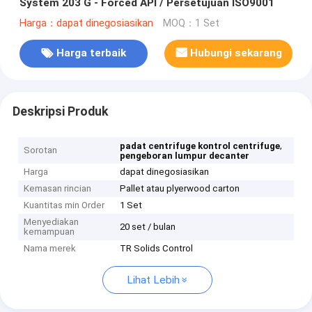
System 203 G - Forced API / Persetujuan ISO9001
Harga：dapat dinegosiasikan
MOQ：1 Set
Harga terbaik
Hubungi sekarang
Deskripsi Produk
,
padat centrifuge kontrol centrifuge
Sorotan
pengeboran lumpur decanter
Harga
dapat dinegosiasikan
Kemasan rincian
Pallet atau plyerwood carton
Kuantitas min Order
1 Set
Menyediakan
20 set / bulan
kemampuan
Nama merek
TR Solids Control
Lihat Lebih