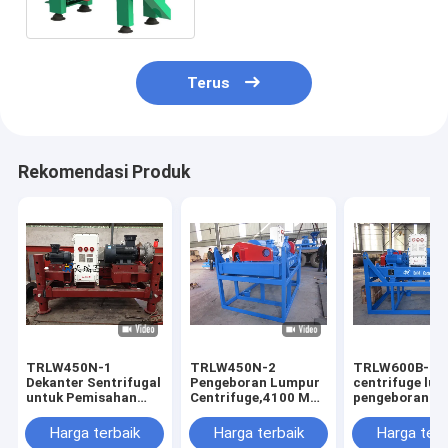
Persetujuan ISO9001
Terus
Rekomendasi Produk
TRLW450N-1
TRLW450N-2
TRLW600B-1
Dekanter Sentrifugal
Pengeboran Lumpur
centrifuge lu
untuk Pemisahan
Centrifuge,4100 Max
pengeboran d
Padat yang Efisien
Pemisahan,2500rpm
kekuatan 4200
Max Kecepatan,55kw
kapasitas 60m
Harga terbaik
Harga terbaik
Harga terb
Daya