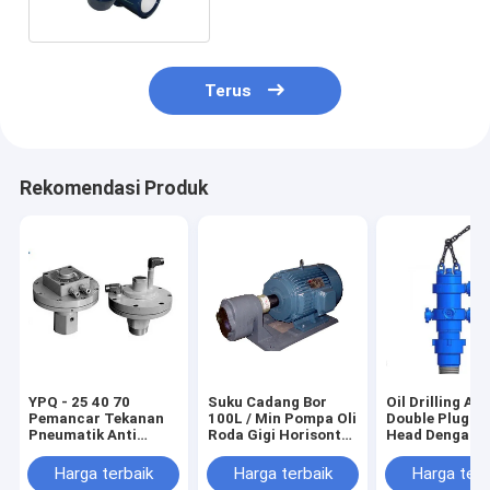
Terus
Rekomendasi Produk
YPQ - 25 40 70
Suku Cadang Bor
Oil Drilling API
Pemancar Tekanan
100L / Min Pompa Oli
Double Plug C
Pneumatik Anti
Roda Gigi Horisontal
Head Dengan
Seismik Untuk
Untuk Sistem
Manifold 2 "1
Pengendali Jarak
Pelumasan Oli
Union
Harga terbaik
Harga terbaik
Harga terb
Jauh