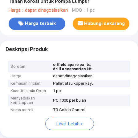
Tahan Korosi Untuk Pompa Lumpur
Harga：dapat dinegosiasikan
MOQ：1 pc
Harga terbaik
Hubungi sekarang
Deskripsi Produk
,
oilfield spare parts
Sorotan
drill accessories kit
Harga
dapat dinegosiasikan
Kemasan rincian
Pallet atau koper kayu
Kuantitas min Order
1 pc
Menyediakan
PC 1000 per bulan
kemampuan
Nama merek
TR Solids Control
Lihat Lebih