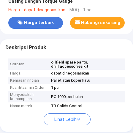
Casing Dengan Torque Gauge
Harga：dapat dinegosiasikan
MOQ：1 pc
Harga terbaik
Hubungi sekarang
Deskripsi Produk
,
oilfield spare parts
Sorotan
drill accessories kit
Harga
dapat dinegosiasikan
Kemasan rincian
Pallet atau koper kayu
Kuantitas min Order
1 pc
Menyediakan
PC 1000 per bulan
kemampuan
Nama merek
TR Solids Control
Lihat Lebih