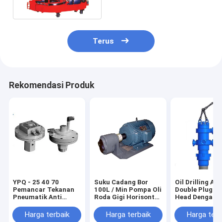
Gauge
Terus
Rekomendasi Produk
YPQ - 25 40 70
Suku Cadang Bor
Oil Drilling API
Pemancar Tekanan
100L / Min Pompa Oli
Double Plug C
Pneumatik Anti
Roda Gigi Horisontal
Head Dengan
Seismik Untuk
Untuk Sistem
Manifold 2 "1
Pengendali Jarak
Pelumasan Oli
Union
Harga terbaik
Harga terbaik
Harga terb
Jauh