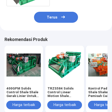
Terus
Rekomendasi Produk
400GPM Solids
TRZS584 Solids
Kontrol Padat
Control Shale Shale
Control Linear
Shale Shaker 
Gerak Linier Untuk
Motion Shale
Pemisah Caira
Sumur Minyak
Shaker: Eksitasi
Lumpur Penge
Horizontal & Gerak
Harga terbaik
Harga terbaik
Harga terb
Linear