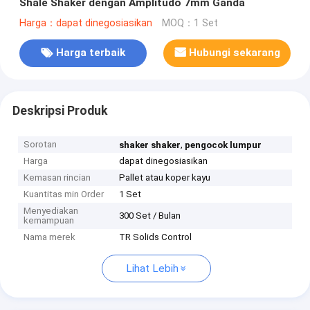
Shale Shaker dengan Amplitudo 7mm Ganda
Harga：dapat dinegosiasikan
MOQ：1 Set
Harga terbaik
Hubungi sekarang
Deskripsi Produk
Sorotan
,
shaker shaker
pengocok lumpur
Harga
dapat dinegosiasikan
Kemasan rincian
Pallet atau koper kayu
Kuantitas min Order
1 Set
Menyediakan
300 Set / Bulan
kemampuan
Nama merek
TR Solids Control
Lihat Lebih