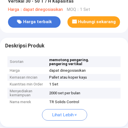
Vertikal 30 - 50 T / H Kapasitas
Harga：dapat dinegosiasikan
MOQ：1 Set
Harga terbaik
Hubungi sekarang
Deskripsi Produk
,
memotong pengering
Sorotan
pengering vertikal
Harga
dapat dinegosiasikan
Kemasan rincian
Pallet atau koper kayu
Kuantitas min Order
1 Set
Menyediakan
2000 set per bulan
kemampuan
Nama merek
TR Solids Control
Lihat Lebih