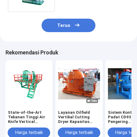
Kapasitas
Terus
Rekomendasi Produk
State-of-the-Art
Layanan Oilfield
Sistem Kontro
Tekanan Tinggi Air
Vertikal Cutting
Padat CD930C
Knife Vertical
Dryer Kapasitas
Pengering
Cutting Dryer, 0 -
Efisien Sistem
Pemotongan Ve
900r/Min Kecepatan
pendinginan minyak
Efisiensi Tingg
Harga terbaik
Harga terbaik
Harga terb
Rotasi: Ultimate
independen