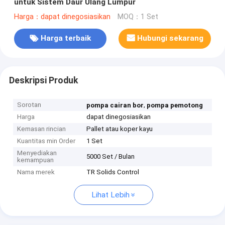
untuk Sistem Daur Ulang Lumpur
Harga：dapat dinegosiasikan
MOQ：1 Set
Harga terbaik
Hubungi sekarang
Deskripsi Produk
Sorotan
,
pompa cairan bor
pompa pemotong
Harga
dapat dinegosiasikan
Kemasan rincian
Pallet atau koper kayu
Kuantitas min Order
1 Set
Menyediakan
5000 Set / Bulan
kemampuan
Nama merek
TR Solids Control
Lihat Lebih