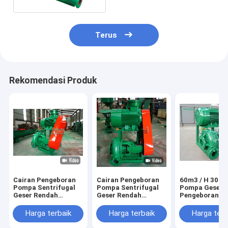
Terus
Rekomendasi Produk
Cairan Pengeboran
Cairan Pengeboran
60m3 / H 30K
Pompa Sentrifugal
Pompa Sentrifugal
Pompa Geser
Geser Rendah
Geser Rendah
Pengeboran M
Bertenaga Motor
Bertenaga Motor
Dan Gas API /
30000W
30000W
ISO9001 Disetu
Harga terbaik
Harga terbaik
Harga terb