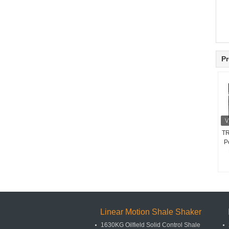
Pr
TR
P
Linear Motion Shale Shaker
1630KG Oilfield Solid Control Shale