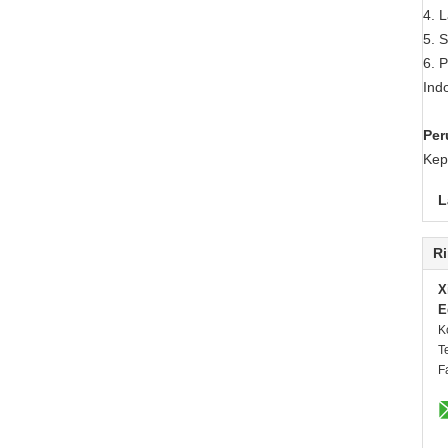
4. 
5. 
6. 
Ind
Per
Kep
L
Ri
X
E
K
T
F