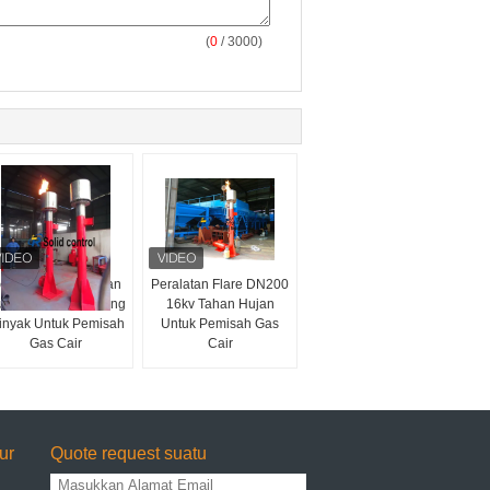
(
0
/ 3000)
erangkat Pengapian
Peralatan Flare DN200
ar Peralatan Ladang
16kv Tahan Hujan
inyak Untuk Pemisah
Untuk Pemisah Gas
Gas Cair
Cair
ur
Quote request suatu