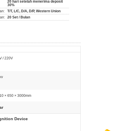
20 hari setelah menerima deposit
30%
an:
T/T, L/C, D/A, D/P, Western Union
an:
20 Set / Bulan
V / 220V
kv
10 × 650 × 3000mm
ar
gnition Device