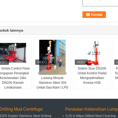
oduk lainnya
 Solids Control Flare
Sistem Pengapian
Sistem Suar DN200
P
engapian Perangkat
Cairan Pengeboran
Untuk Kontrol Padat
Su
Keselamatan 16kv
Ladang Minyak
Mengoptimalkan
M
DN200 Ramah
Stainless Steel 304
Kinerja HSE
Lingkungan
Untuk Gas Alam / LPG
Drilling Mud Centrifuge
Peralatan Kebersihan Lump
2205 Duplex Stainless Steel Drilling
0,25-0,4Mpa Oilfield Mud Cleaning