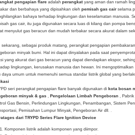
angkat pengapian flare
adalah
perangkat
yang aman dan ramah lin
bakar dan berbahaya yang dipisahkan oleh
pemisah gas cair
selama p
ghilangkan bahaya terhadap lingkungan dan keselamatan manusia. S
isah gas cair, itu juga digunakan secara luas di kilang dan pompa ben
at menyulut gas beracun dan mudah terbakar secara akurat dalam sek
 sekarang, sebagai produk matang, perangkat pengapian pembakaran 
geboran minyak bumi. Hal ini dapat dinyalakan pada saat penyemprot
asi yang akurat dari gas beracun yang dapat diendapkan ekspor, sehi
hadap lingkungan, kerusakan manusia dan hewan. Ini mengoptimalkan k
u daya umum untuk memenuhi semua standar listrik global yang berlak
ikasi
PD seri perangkat pengapian flare banyak digunakan di
kota bosan
geboran minyak & gas
,
Pengelolaan Limbah Pengeboran
, Pabrik
trol Gas Bensin, Perlindungan Lingkungan, Penambangan, Sistem Pen
nsportasi, Pemisahan Lumpur Minyak, Pengeboran Air dll. .
atages dari TRYPD Series Flare Ignition Device
Komponen listrik adalah komponen yang diimpor.