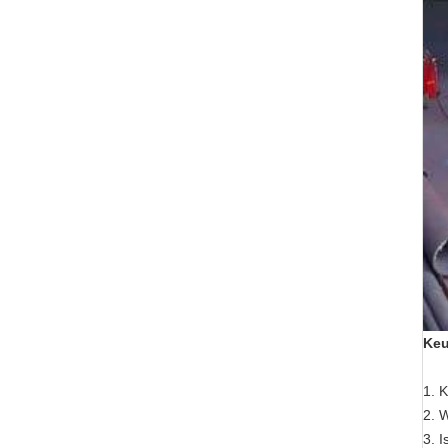
Keu
1. 
2. 
3. I