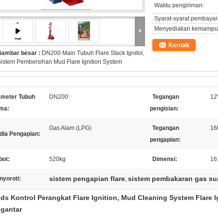
Waktu pengiriman:
Syarat-syarat pembayar
Menyediakan kemampu
Kontak
Gambar besar :
DN200 Main Tubuh Flare Stack Ignitor,
istem Pembersihan Mud Flare Ignition System
ameter Tubuh
DN200
Tegangan
12
ma:
pengisian:
Gas Alam (LPG)
Tegangan
16
dia Pengapian:
pengapian:
bot:
520kg
Dimensi:
16
sistem pengapian flare
sistem pembakaran gas su
nyoroti:
,
ids Kontrol Perangkat Flare Ignition, Mud Cleaning System Flare I
gantar