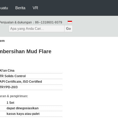
suatu
Berita
VR
Penjualan & dukungan：
86--1318601-9379
Go
stem
embersihan Mud Flare
Xi'an Cina
TR Solids Control
API Certificate, ISO Certified
TRYPD-20/3
ran & pengiriman:
1 Set
dapat dinegosiasikan
kasus kayu atau palet