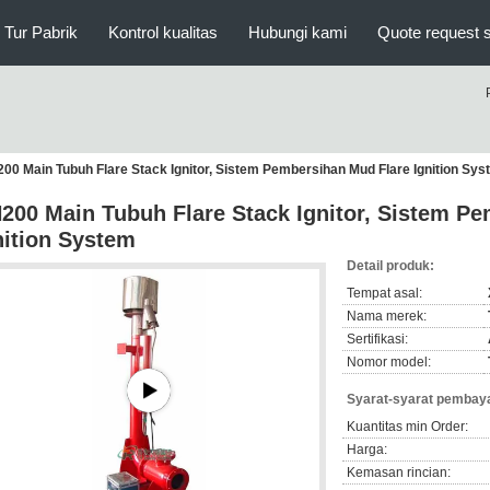
Tur Pabrik
Kontrol kualitas
Hubungi kami
Quote request 
00 Main Tubuh Flare Stack Ignitor, Sistem Pembersihan Mud Flare Ignition Sy
200 Main Tubuh Flare Stack Ignitor, Sistem P
nition System
Detail produk:
Tempat asal:
Nama merek:
Sertifikasi:
Nomor model:
Syarat-syarat pembaya
Kuantitas min Order:
Harga:
Kemasan rincian: