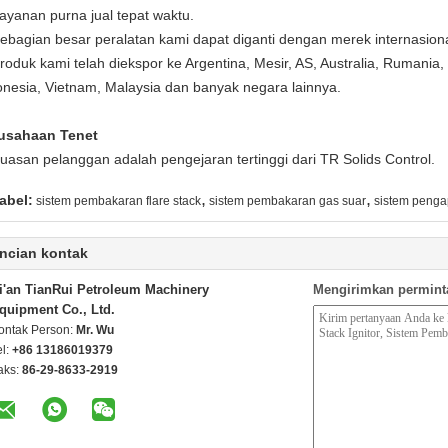
Layanan purna jual tepat waktu.
Sebagian besar peralatan kami dapat diganti dengan merek internasiona
Produk kami telah diekspor ke Argentina, Mesir, AS, Australia, Rumania, 
onesia, Vietnam, Malaysia dan banyak negara lainnya.
usahaan Tenet
uasan pelanggan adalah pengejaran tertinggi dari TR Solids Control.
,
,
abel:
sistem pembakaran flare stack
sistem pembakaran gas suar
sistem pengap
ncian kontak
i'an TianRui Petroleum Machinery
Mengirimkan permint
quipment Co., Ltd.
ontak Person:
Mr. Wu
el:
+86 13186019379
aks:
86-29-8633-2919