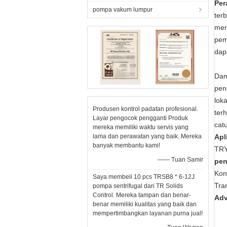
Per
pompa vakum lumpur
ter
men
pem
dap
Dan
pen
lok
Produsen kontrol padatan profesional.
ter
Layar pengocok pengganti Produk
cat
mereka memiliki waktu servis yang
lama dan perawatan yang baik. Mereka
Apl
banyak membantu kami!
TRY
—— Tuan Samir
pen
Kon
Saya membeli 10 pcs TRSB8 * 6-12J
Tra
pompa sentrifugal dari TR Solids
Control. Mereka tampan dan benar-
Adv
benar memiliki kualitas yang baik dan
mempertimbangkan layanan purna jual!