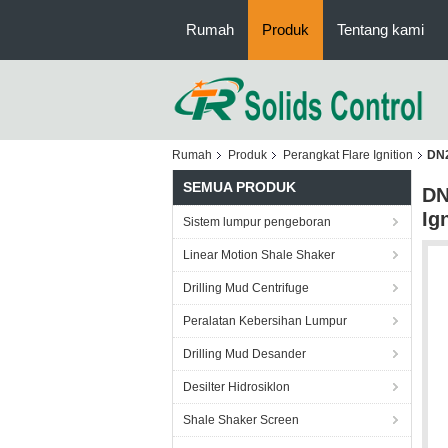
Rumah
Produk
Tentang kami
Rumah
Produk
Perangkat Flare Ignition
DN2
SEMUA PRODUK
DN
Ig
Sistem lumpur pengeboran
Linear Motion Shale Shaker
Drilling Mud Centrifuge
Peralatan Kebersihan Lumpur
Drilling Mud Desander
Desilter Hidrosiklon
Shale Shaker Screen