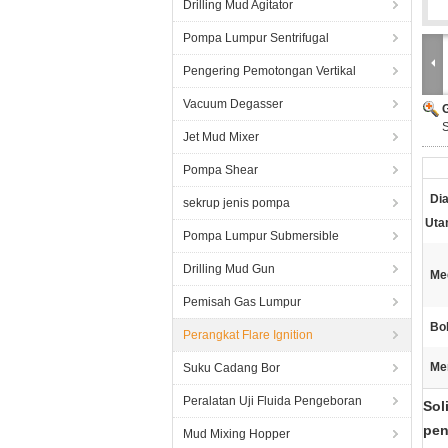
Drilling Mud Agitator
Pompa Lumpur Sentrifugal
Pengering Pemotongan Vertikal
Vacuum Degasser
S
Jet Mud Mixer
Pompa Shear
Di
sekrup jenis pompa
Uta
Pompa Lumpur Submersible
Drilling Mud Gun
Me
Pemisah Gas Lumpur
Bo
Perangkat Flare Ignition
Me
Suku Cadang Bor
Peralatan Uji Fluida Pengeboran
Sol
pen
Mud Mixing Hopper