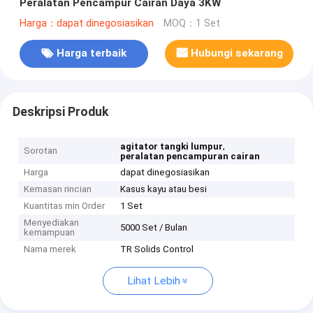
Peralatan Pencampur Cairan Daya 3KW
Harga：dapat dinegosiasikan
MOQ：1 Set
Harga terbaik
Hubungi sekarang
Deskripsi Produk
,
agitator tangki lumpur
Sorotan
peralatan pencampuran cairan
Harga
dapat dinegosiasikan
Kemasan rincian
Kasus kayu atau besi
Kuantitas min Order
1 Set
Menyediakan
5000 Set / Bulan
kemampuan
Nama merek
TR Solids Control
Lihat Lebih