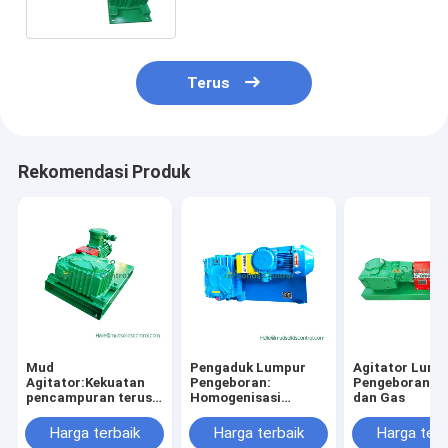
Terus
Rekomendasi Produk
Mud
Pengaduk Lumpur
Agitator Lump
Agitator:Kekuatan
Pengeboran:
Pengeboran M
pencampuran terus
Homogenisasi
dan Gas
menerus untuk
Efisiensi Tinggi,
Stabil Solids
Solusi Pencampuran
Harga terbaik
Harga terbaik
Harga terb
Performance Kontrol
Lumpur Seri Penuh