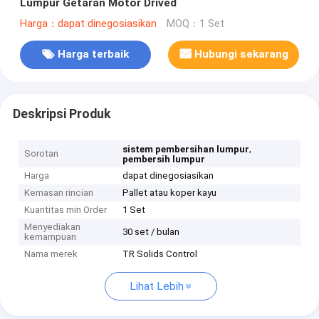
Lumpur Getaran Motor Drived
Harga：dapat dinegosiasikan
MOQ：1 Set
Harga terbaik
Hubungi sekarang
Deskripsi Produk
,
sistem pembersihan lumpur
Sorotan
pembersih lumpur
Harga
dapat dinegosiasikan
Kemasan rincian
Pallet atau koper kayu
Kuantitas min Order
1 Set
Menyediakan
30 set / bulan
kemampuan
Nama merek
TR Solids Control
Lihat Lebih