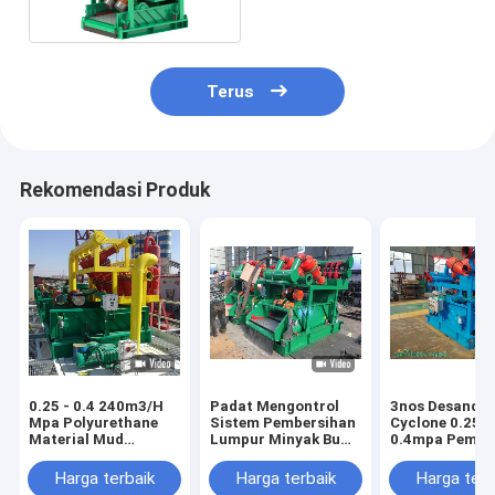
Motor Drived
Terus
Rekomendasi Produk
0.25 - 0.4 240m3/H
Padat Mengontrol
3nos Desander
Mpa Polyurethane
Sistem Pembersihan
Cyclone 0.25 -
Material Mud
Lumpur Minyak Bumi
0.4mpa Pembe
Cleaner Untuk
Dengan Api Dan
Lumpur Kapas
Desander Desilter
Sertifikat
320m3/H
Harga terbaik
Harga terbaik
Harga terb
Cone
Iso.throughput