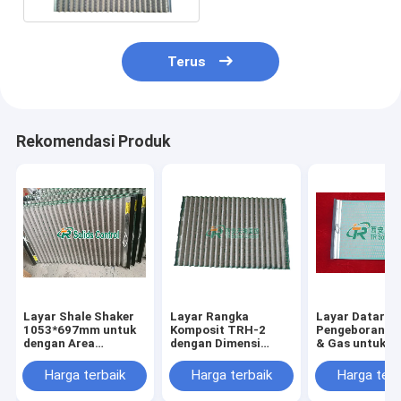
Terus
Rekomendasi Produk
Layar Shale Shaker
Layar Rangka
Layar Datar Ja
1053*697mm untuk
Komposit TRH-2
Pengeboran M
dengan Area
dengan Dimensi
& Gas untuk PWP
Penyaringan Efektif
1053*697mm untuk
Shaker, 40-32
Tinggi & Umur Kerja
Sistem Pemurnian
Mesh, API RP 
Harga terbaik
Harga terbaik
Harga terb
Panjang
Lumpur PWP