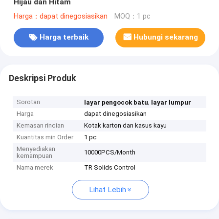
Hijau dan Hitam
Harga：dapat dinegosiasikan
MOQ：1 pc
Harga terbaik
Hubungi sekarang
Deskripsi Produk
Sorotan
,
layar pengocok batu
layar lumpur
Harga
dapat dinegosiasikan
Kemasan rincian
Kotak karton dan kasus kayu
Kuantitas min Order
1 pc
Menyediakan
10000PCS/Month
kemampuan
Nama merek
TR Solids Control
Lihat Lebih