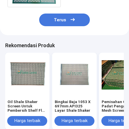
Terus
Rekomendasi Produk
Oil Shale Shaker
Bingkai Baja 1053 X
Pemisahan Ca
Screen Untuk
697mm API325
Padat Pengga
Pembersih Shelf Flo
Layar Shale Shaker
Mesh Screens 
- Line 503 Shale
500 Series Sh
Shaker
Harga terbaik
Harga terbaik
Harga terb