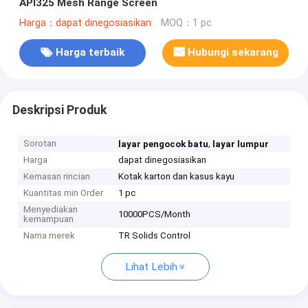
API325 Mesh Range Screen
Harga：dapat dinegosiasikan
MOQ：1 pc
Harga terbaik
Hubungi sekarang
Deskripsi Produk
Sorotan
,
layar pengocok batu
layar lumpur
Harga
dapat dinegosiasikan
Kemasan rincian
Kotak karton dan kasus kayu
Kuantitas min Order
1 pc
Menyediakan
10000PCS/Month
kemampuan
Nama merek
TR Solids Control
Lihat Lebih